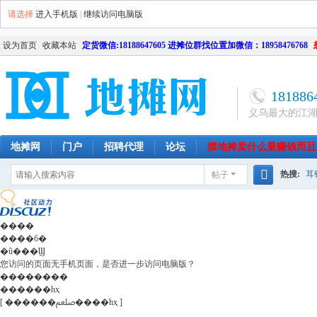
请选择
进入手机版
|
继续访问电脑版
设为首页
收藏本站
定货微信:18188647605 进摊位群找位置加微信：18958476768
181886
义乌最大的江
地摊网
门户
招聘代理
论坛
摆地摊卖什么最赚钱而且
热搜:
耳
帖子
南昌
天津
长沙
成都
搜
网店
毛
索
����
����б�
�û���Ϣ
您访问的页面无手机页面，是否进一步访问电脑版？
��������
������һҳ
[ ������ﷵ����һҳ ]