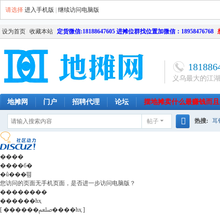
请选择
进入手机版
|
继续访问电脑版
设为首页
收藏本站
定货微信:18188647605 进摊位群找位置加微信：18958476768
181886
义乌最大的江
地摊网
门户
招聘代理
论坛
摆地摊卖什么最赚钱而且
热搜:
耳
帖子
南昌
天津
长沙
成都
搜
网店
毛
索
����
����б�
�û���Ϣ
您访问的页面无手机页面，是否进一步访问电脑版？
��������
������һҳ
[ ������ﷵ����һҳ ]