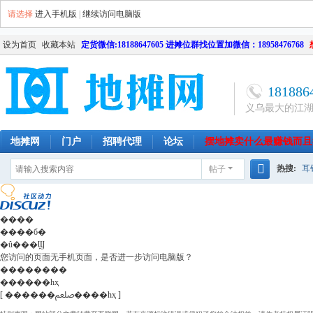
请选择
进入手机版
|
继续访问电脑版
设为首页
收藏本站
定货微信:18188647605 进摊位群找位置加微信：18958476768
181886
义乌最大的江
地摊网
门户
招聘代理
论坛
摆地摊卖什么最赚钱而且
热搜:
耳
帖子
南昌
天津
长沙
成都
搜
网店
毛
索
����
����б�
�û���Ϣ
您访问的页面无手机页面，是否进一步访问电脑版？
��������
������һҳ
[ ������ﷵ����һҳ ]