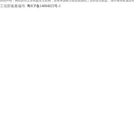
特别声明：网站部分文章转载至互联网，若有来源标注错误或侵犯了您的合法权益，请作者持权属证明
工信部备案编号:
粤ICP备14004025号-1