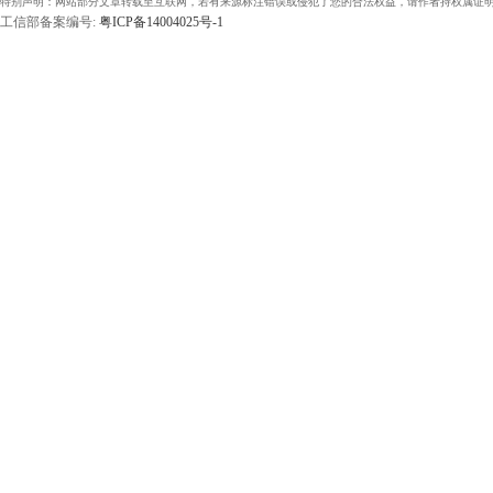
特别声明：网站部分文章转载至互联网，若有来源标注错误或侵犯了您的合法权益，请作者持权属证明
工信部备案编号:
粤ICP备14004025号-1