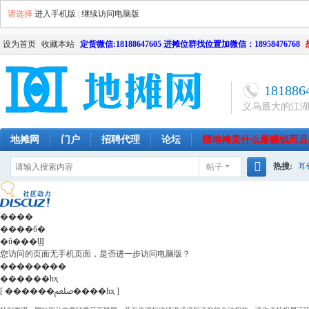
请选择
进入手机版
|
继续访问电脑版
设为首页
收藏本站
定货微信:18188647605 进摊位群找位置加微信：18958476768
181886
义乌最大的江
地摊网
门户
招聘代理
论坛
摆地摊卖什么最赚钱而且
热搜:
耳
帖子
南昌
天津
长沙
成都
搜
网店
毛
索
����
����б�
�û���Ϣ
您访问的页面无手机页面，是否进一步访问电脑版？
��������
������һҳ
[ ������ﷵ����һҳ ]