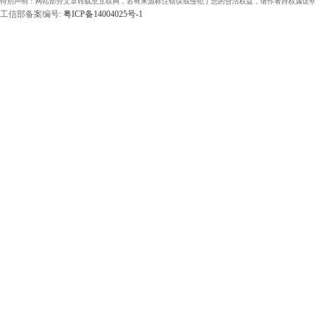
特别声明：网站部分文章转载至互联网，若有来源标注错误或侵犯了您的合法权益，请作者持权属证明
工信部备案编号:
粤ICP备14004025号-1