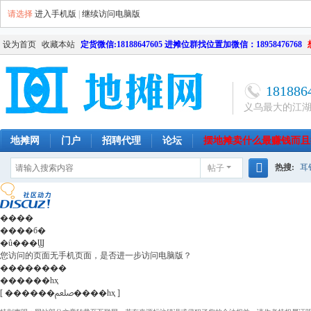
请选择
进入手机版
|
继续访问电脑版
设为首页
收藏本站
定货微信:18188647605 进摊位群找位置加微信：18958476768
181886
义乌最大的江
地摊网
门户
招聘代理
论坛
摆地摊卖什么最赚钱而且
热搜:
耳
帖子
南昌
天津
长沙
成都
搜
网店
毛
索
����
����б�
�û���Ϣ
您访问的页面无手机页面，是否进一步访问电脑版？
��������
������һҳ
[ ������ﷵ����һҳ ]