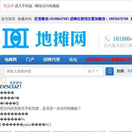
请选择
进入手机版
|
继续访问电脑版
设为首页
收藏本站
定货微信:18188647605 进摊位群找位置加微信：18958476768
181886
义乌最大的江
地摊网
门户
招聘代理
论坛
摆地摊卖什么最赚钱而且
热搜:
耳
帖子
南昌
天津
长沙
成都
搜
网店
毛
索
����
����б�
�û���Ϣ
您访问的页面无手机页面，是否进一步访问电脑版？
��������
������һҳ
[ ������ﷵ����һҳ ]