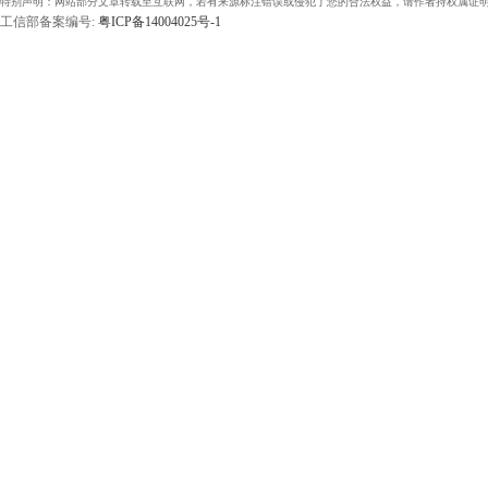
特别声明：网站部分文章转载至互联网，若有来源标注错误或侵犯了您的合法权益，请作者持权属证明
工信部备案编号:
粤ICP备14004025号-1