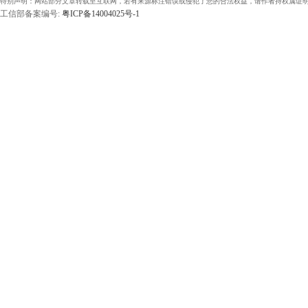
特别声明：网站部分文章转载至互联网，若有来源标注错误或侵犯了您的合法权益，请作者持权属证明
工信部备案编号:
粤ICP备14004025号-1