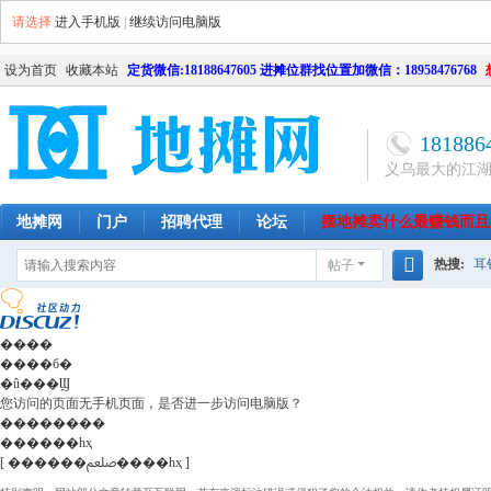
请选择
进入手机版
|
继续访问电脑版
设为首页
收藏本站
定货微信:18188647605 进摊位群找位置加微信：18958476768
181886
义乌最大的江
地摊网
门户
招聘代理
论坛
摆地摊卖什么最赚钱而且
热搜:
耳
帖子
南昌
天津
长沙
成都
搜
网店
毛
索
����
����б�
�û���Ϣ
您访问的页面无手机页面，是否进一步访问电脑版？
��������
������һҳ
[ ������ﷵ����һҳ ]