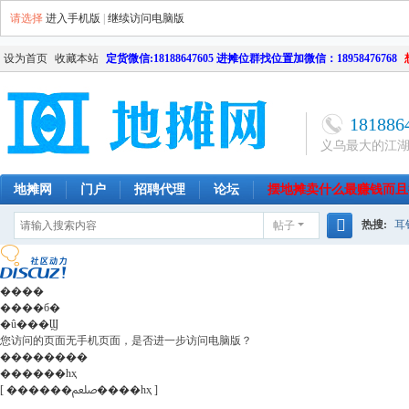
请选择
进入手机版
|
继续访问电脑版
设为首页
收藏本站
定货微信:18188647605 进摊位群找位置加微信：18958476768
181886
义乌最大的江
地摊网
门户
招聘代理
论坛
摆地摊卖什么最赚钱而且
热搜:
耳
帖子
南昌
天津
长沙
成都
搜
网店
毛
索
����
����б�
�û���Ϣ
您访问的页面无手机页面，是否进一步访问电脑版？
��������
������һҳ
[ ������ﷵ����һҳ ]