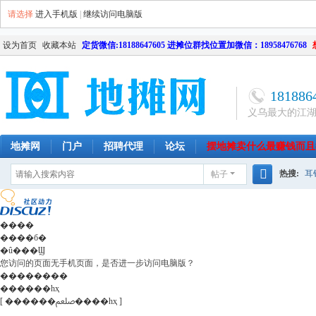
请选择
进入手机版
|
继续访问电脑版
设为首页
收藏本站
定货微信:18188647605 进摊位群找位置加微信：18958476768
181886
义乌最大的江
地摊网
门户
招聘代理
论坛
摆地摊卖什么最赚钱而且
热搜:
耳
帖子
南昌
天津
长沙
成都
搜
网店
毛
索
����
����б�
�û���Ϣ
您访问的页面无手机页面，是否进一步访问电脑版？
��������
������һҳ
[ ������ﷵ����һҳ ]