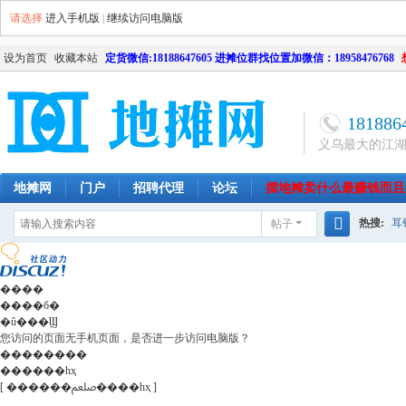
请选择
进入手机版
|
继续访问电脑版
设为首页
收藏本站
定货微信:18188647605 进摊位群找位置加微信：18958476768
181886
义乌最大的江
地摊网
门户
招聘代理
论坛
摆地摊卖什么最赚钱而且
热搜:
耳
帖子
南昌
天津
长沙
成都
搜
网店
毛
索
����
����б�
�û���Ϣ
您访问的页面无手机页面，是否进一步访问电脑版？
��������
������һҳ
[ ������ﷵ����һҳ ]