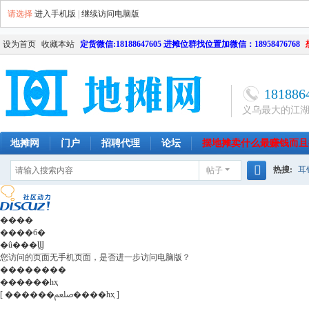
请选择
进入手机版
|
继续访问电脑版
设为首页
收藏本站
定货微信:18188647605 进摊位群找位置加微信：18958476768
181886
义乌最大的江
地摊网
门户
招聘代理
论坛
摆地摊卖什么最赚钱而且
热搜:
耳
帖子
南昌
天津
长沙
成都
搜
网店
毛
索
����
����б�
�û���Ϣ
您访问的页面无手机页面，是否进一步访问电脑版？
��������
������һҳ
[ ������ﷵ����һҳ ]