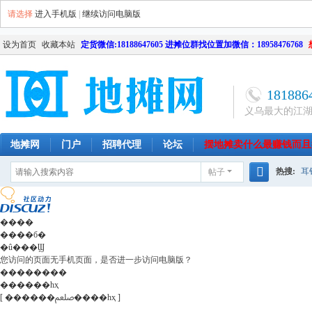
请选择
进入手机版
|
继续访问电脑版
设为首页
收藏本站
定货微信:18188647605 进摊位群找位置加微信：18958476768
181886
义乌最大的江
地摊网
门户
招聘代理
论坛
摆地摊卖什么最赚钱而且
热搜:
耳
帖子
南昌
天津
长沙
成都
搜
网店
毛
索
����
����б�
�û���Ϣ
您访问的页面无手机页面，是否进一步访问电脑版？
��������
������һҳ
[ ������ﷵ����һҳ ]