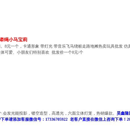
，牵绳小马宝莉
。8元一个，卡通形象 带灯光 带音乐飞马绕桩走路地摊热卖玩具批发 
体可爱、小朋友们特别喜欢 批发价一个8元/个
一个.会发光能投影，镂空造型，高透光，六面立体灯笼，热销爆款。
昊鑫隆
单请添加客服微信号：17336705922 老客户直接在微信上咨询下单！