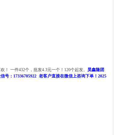
一件432个，批发4.3元一个！120个起发。
昊鑫隆团
7336705922 老客户直接在微信上咨询下单！2025