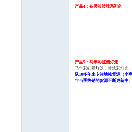
产品4：各类波波球系列的
产品5：马年彩虹圈灯笼
马年彩虹圈灯笼，带炫彩灯光。
队10多年来专注地摊货源（小商
年当季热销的货源不断更新中