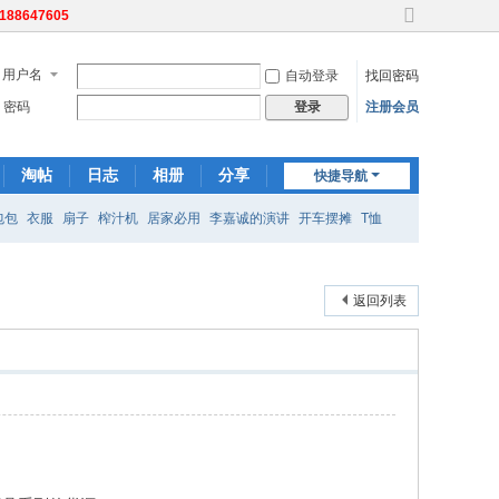
8647605
切
换
到
用户名
自动登录
找回密码
宽
密码
注册会员
登录
版
淘帖
日志
相册
分享
快捷导航
记录
重庆
包包
衣服
扇子
榨汁机
居家必用
李嘉诚的演讲
开车摆摊
T恤
返回列表