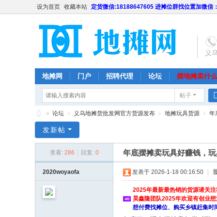
设为首页
收藏本站
定货微信:18188647605 进摊位群找位置加微信：1
义
地摊网
门户
招聘代理
论坛
摆地摊卖什
帖子
南昌
天津
长沙
成都
»
论坛
›
义乌地摊货批发网官方货源发布
›
地摊玩具货源
›
年
义
发新帖
乌
年底摆摊卖玩具好赚钱，玩
查看:
286
|
回复:
0
地
摊
2020woyaofa
发表于 2026-1-18 00:16:50
|
货
2025年最新最热销的货源请关注我们
批
昊鑫隆团队2025年欢迎有创业
想付费找摊位、购买乡镇赶集时间表
发