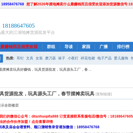
8958476768
想了解2026年摆地摊卖什么最赚钱而且很受欢迎添加货源微信号:1818
18188647605
乌最大的江湖地摊货源批发平台
么最赚钱而且很受欢迎
群组
导读
家园
广播
排行榜
热搜:
耳钉
文具
女装
磨刀器
袜子
小夜灯
碎花包裙
电子产品
婴儿服饰
搜
底摆摊卖玩具好赚钱，玩具货源批发，玩具源头工厂，春 ...
网店
毛巾
广州地摊货源
索
具货源批发，玩具源头工厂，春节摆摊卖玩具
[复制链接]
显示全部楼层
的微信公众号：ditanhuopifa888 订货直接联系客服电话/微信号：18188647605
想法的合作伙伴加盟！点击查看详情
及庙会会谱资料、顺口溜销售录音请加微信：18958476768