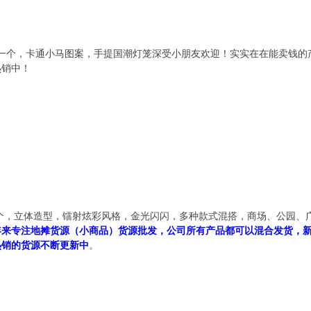
3元一个，卡通小马图案，手提国潮灯笼深受小朋友欢迎！实实在在能卖钱的产
热销中！
一个，立体造型，镭射炫彩风格，金光闪闪，多种款式混搭，商场、公园
年来专注地摊货源（小商品）货源批发，公司所有产品都可以混合发货，新客户下
热销的货源不断更新中
。