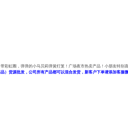
带彩虹圈，弹弹的小马贝莉弹簧灯笼！广场夜市热卖产品！小朋友特别喜欢！ 
品）货源批发，公司所有产品都可以混合发货，新客户下单请添加客服微信号：1
。