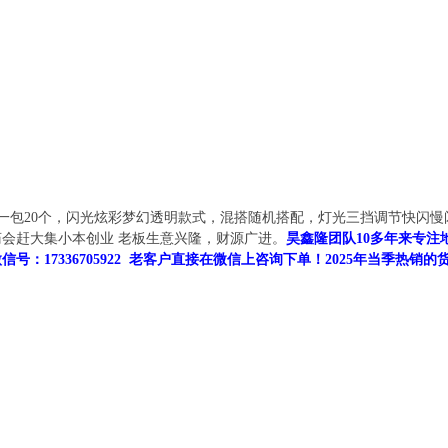
个，一包20个，闪光炫彩梦幻透明款式，混搭随机搭配，灯光三挡调节快闪
会赶大集小本创业 老板生意兴隆，财源广进。
昊鑫隆团队10多年来专
号：17336705922 老客户直接在微信上咨询下单！2025年当季热销