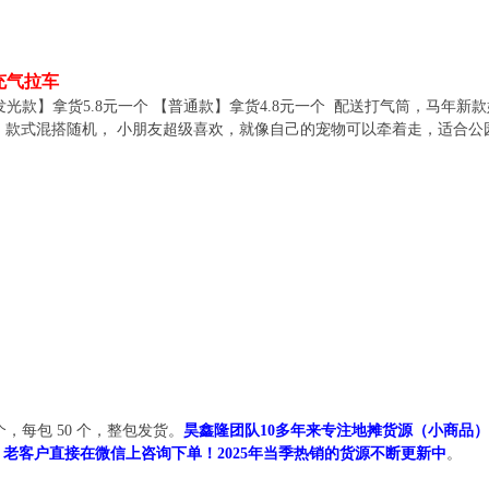
充气拉车
【发光款】拿货5.8元一个 【普通款】拿货4.8元一个 配送打气筒，马
，款式混搭随机， 小朋友超级喜欢，就像自己的宠物可以牵着走，适合
，每包 50 个，整包发货。
昊鑫隆团队10多年来专注地摊货源（小商品
922 老客户直接在微信上咨询下单！2025年当季热销的货源不断更新中
。