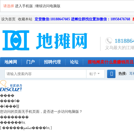
请选择
进入手机版
|
继续访问电脑版
设为首页
收藏本站
定货微信:18188647605 进摊位群找位置加微信：18958476768
181886
义乌最大的江
地摊网
门户
招聘代理
论坛
摆地摊卖什么最赚钱而且
热搜:
耳
帖子
南昌
天津
长沙
成都
搜
网店
毛
索
����
����б�
�û���Ϣ
您访问的页面无手机页面，是否进一步访问电脑版？
��������
������һҳ
[ ������ﷵ����һҳ ]