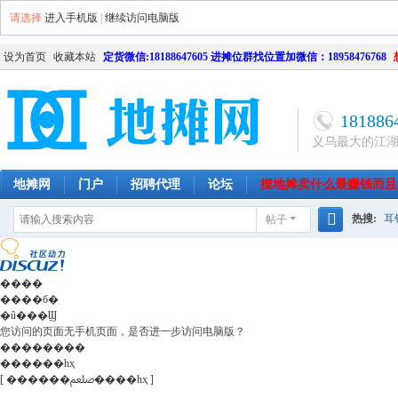
请选择
进入手机版
|
继续访问电脑版
设为首页
收藏本站
定货微信:18188647605 进摊位群找位置加微信：18958476768
181886
义乌最大的江
地摊网
门户
招聘代理
论坛
摆地摊卖什么最赚钱而且
热搜:
耳
帖子
南昌
天津
长沙
成都
搜
网店
毛
索
����
����б�
�û���Ϣ
您访问的页面无手机页面，是否进一步访问电脑版？
��������
������һҳ
[ ������ﷵ����һҳ ]