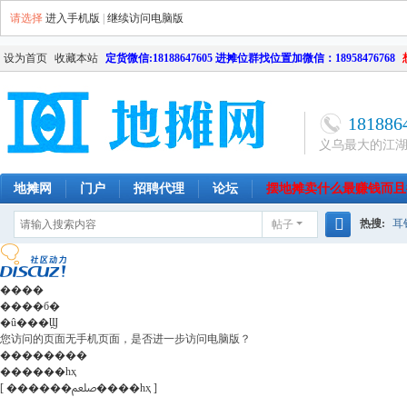
请选择
进入手机版
|
继续访问电脑版
设为首页
收藏本站
定货微信:18188647605 进摊位群找位置加微信：18958476768
181886
义乌最大的江
地摊网
门户
招聘代理
论坛
摆地摊卖什么最赚钱而且
热搜:
耳
帖子
南昌
天津
长沙
成都
搜
网店
毛
索
����
����б�
�û���Ϣ
您访问的页面无手机页面，是否进一步访问电脑版？
��������
������һҳ
[ ������ﷵ����һҳ ]