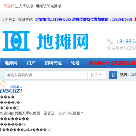
请选择
进入手机版
|
继续访问电脑版
设为首页
收藏本站
定货微信:18188647605 进摊位群找位置加微信：18958476768
181886
义乌最大的江
地摊网
门户
招聘代理
论坛
摆地摊卖什么最赚钱而且
热搜:
耳
帖子
南昌
天津
长沙
成都
搜
网店
毛
索
����
����б�
�û���Ϣ
您访问的页面无手机页面，是否进一步访问电脑版？
��������
������һҳ
[ ������ﷵ����һҳ ]