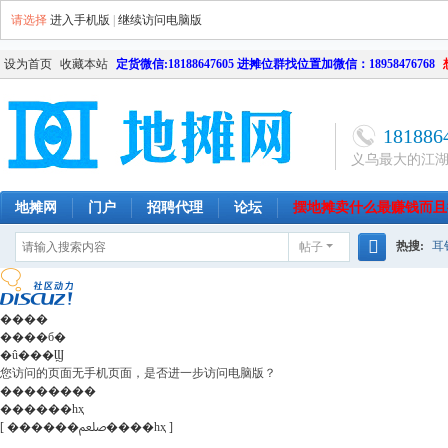
请选择
进入手机版
|
继续访问电脑版
设为首页
收藏本站
定货微信:18188647605 进摊位群找位置加微信：18958476768
181886
义乌最大的江
地摊网
门户
招聘代理
论坛
摆地摊卖什么最赚钱而且
热搜:
耳
帖子
南昌
天津
长沙
成都
搜
网店
毛
索
����
����б�
�û���Ϣ
您访问的页面无手机页面，是否进一步访问电脑版？
��������
������һҳ
[ ������ﷵ����һҳ ]